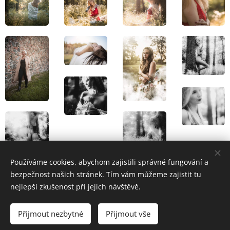
Používáme cookies, abychom zajistili správné fungování a
bezpečnost našich stránek. Tím vám můžeme zajistit tu
nejlepší zkušenost při jejich návštěvě.
Přijmout nezbytné
Přijmout vše
© 2026 Jana Hamadová