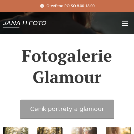
Otevřeno PO-SO 8.00-18.00
JANA H FOTO
Fotogalerie
Glamour
Ceník portréty a glamour