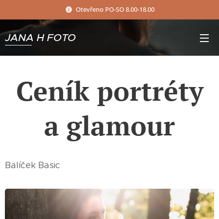
Otevřeno PO-SO 8.00-18.00
JANA H FOTO
Ceník portréty
a glamour
Balíček Basic