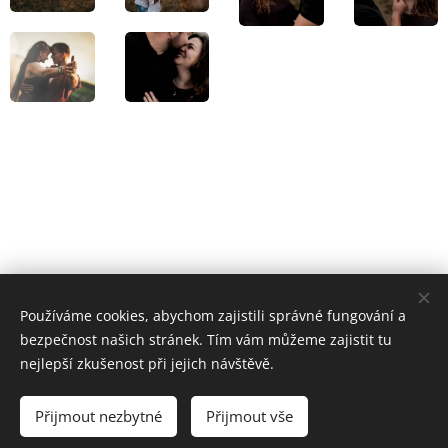
Používáme cookies, abychom zajistili správné fungování a
bezpečnost našich stránek. Tím vám můžeme zajistit tu
nejlepší zkušenost při jejich návštěvě.
Přijmout nezbytné
Přijmout vše
© 2026 Jana Hamadová